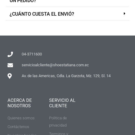
UN PEDIDO?
¿CUÁNTO CUESTA EL ENVIÓ?
04-3711600
servicioalcliente@shoestatiana.com.ec
Av. de las Americas, Cdla. La Garzota, Mz. 129, Sl. 14
ACERCA DE
SERVICIO AL
NOSOTROS
CLIENTE
Quienes somos
Politica de
privacidad
Contáctenos
Terminos y