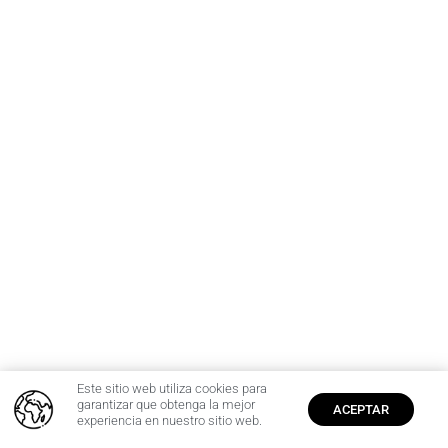
Este sitio web utiliza cookies para
0
garantizar que obtenga la mejor
ACEPTAR
experiencia en nuestro sitio web.
Inicio
Cuenta
$
0,00
Producto