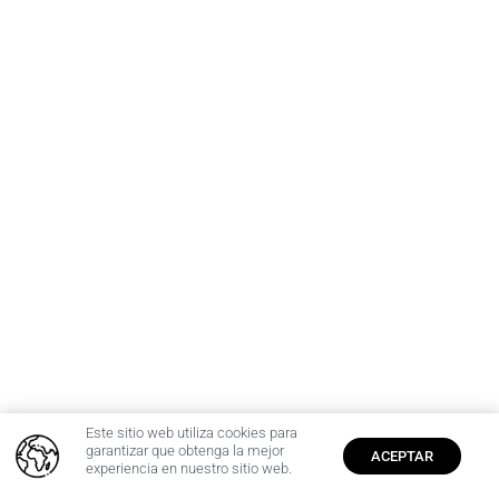
Este sitio web utiliza cookies para
0
garantizar que obtenga la mejor
ACEPTAR
experiencia en nuestro sitio web.
Inicio
Cuenta
$
0,00
Producto