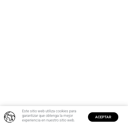
Este sitio web utiliza cookies para
0
garantizar que obtenga la mejor
ACEPTAR
experiencia en nuestro sitio web.
Inicio
Cuenta
$
0,00
Producto