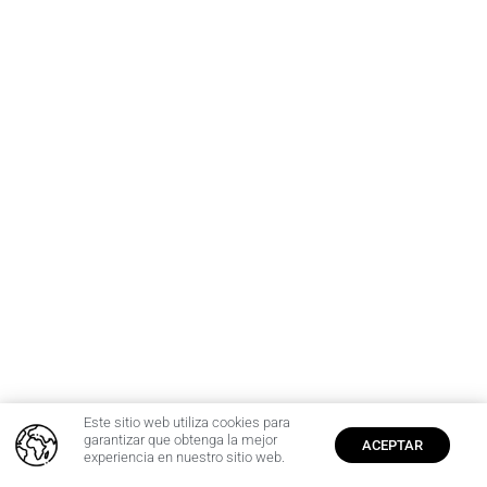
Este sitio web utiliza cookies para
0
garantizar que obtenga la mejor
ACEPTAR
experiencia en nuestro sitio web.
Inicio
Cuenta
$
0,00
Producto