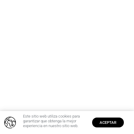
Este sitio web utiliza cookies para
0
garantizar que obtenga la mejor
ACEPTAR
experiencia en nuestro sitio web.
Inicio
Cuenta
$
0,00
Producto