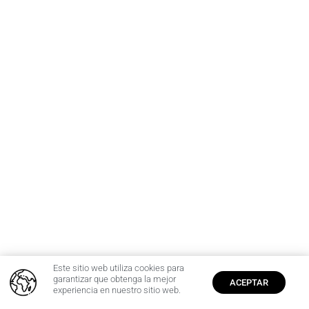
Este sitio web utiliza cookies para
0
garantizar que obtenga la mejor
ACEPTAR
experiencia en nuestro sitio web.
Inicio
Cuenta
$
0,00
Producto